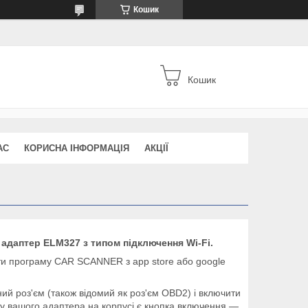
Кошик
Кошик
АС
КОРИСНА ІНФОРМАЦІЯ
АКЦІЇ
 адаптер ELM327 з типом підключення Wi-Fi.
ити програму CAR SCANNER з app store або google
ний роз'єм (також відомий як роз'єм OBD2) і включити
у вашого адаптера на корпусі є кнопка включення —