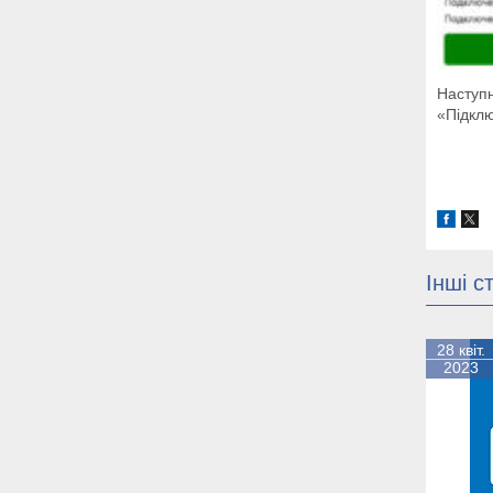
Наступн
«Підкл
Інші ст
28 квіт.
2023