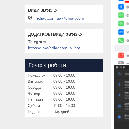
ediag.com.ua@gmail.com
Telegram
https://t.me/ediagcomua_bot
Графік роботи
Понеділок
09:00
19:00
Вівторок
09:00
19:00
Середа
09:00
19:00
Четвер
09:00
19:00
Пʼятниця
09:00
19:00
Субота
11:00
15:00
Неділя
Вихідний