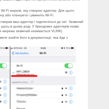
 Wi-Fi мережі, яку створює адаптер. Для цього
 або планшета і увімкніть Wi-Fi.
створив ваш адаптер і підключіться до неї. Зазвичай
о щось в цьому роді. У брендових адаптерів назва
e мережа зазвичай називається VLINK).
ете знайти його в документації, яка йде з