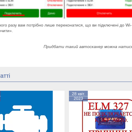
ого разу вам потрібно лише переконатися, що ви підключені до Wi-
ючити».
Придбати такий автосканер можна натисн
атті
28 квіт.
2023