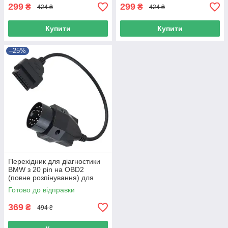
299
299
₴
₴
424 ₴
424 ₴
Купити
Купити
–25%
Перехідник для діагностики
BMW з 20 pin на OBD2
(повне розпінування) для
Delphi, autocom
Готово до відправки
369
₴
494 ₴