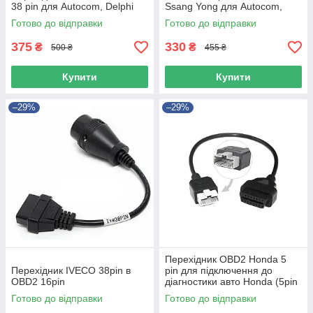
38 pin для Autocom, Delphi
Ssang Yong для Autocom,
Delphi
Готово до відправки
Готово до відправки
375
330
₴
₴
500 ₴
455 ₴
Купити
Купити
–29%
–29%
Перехідник OBD2 Honda 5
Перехідник IVECO 38pin в
pin для підключення до
OBD2 16pin
діагностики авто Honda (5pin
- 16pin)
Готово до відправки
Готово до відправки