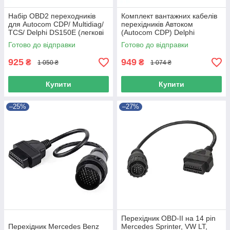
Набір OBD2 переходників
Комплект вантажних кабелів
для Autocom CDP/ Multidiag/
перехідників Автоком
TCS/ Delphi DS150E (легкові
(Autocom CDP) Delphi
автомобілі)
DS150e
Готово до відправки
Готово до відправки
925
949
₴
₴
1 050 ₴
1 074 ₴
Купити
Купити
–25%
–27%
Перехідник OBD-II на 14 pin
Перехідник Mercedes Benz
Mercedes Sprinter, VW LT,