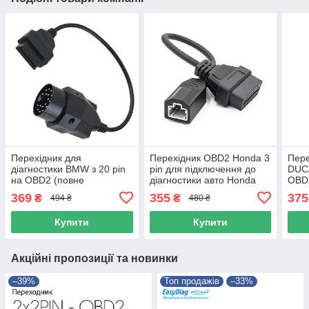
Перехідник для
Перехідник OBD2 Honda 3
Пере
діагностики BMW з 20 pin
pin для підключення до
DUCA
на OBD2 (повне
діагностики авто Honda
OBD
розпінування) для Delphi,
(3pin - 16pin)
369
355
375
₴
₴
494 ₴
480 ₴
autocom
Купити
Купити
Акційні пропозиції та новинки
–39%
Топ продажів
–33%