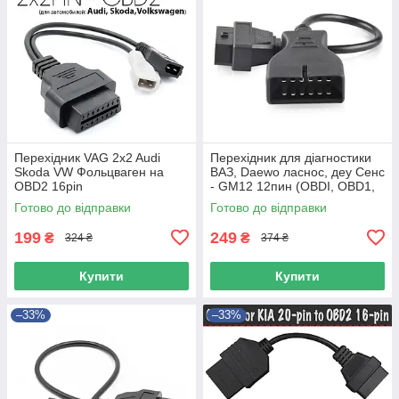
Перехідник VAG 2x2 Audi
Перехідник для діагностики
Skoda VW Фольцваген на
ВАЗ, Daewo ласнос, деу Сенс
OBD2 16pin
- GM12 12пин (OBDI, OBD1,
ЖМ12) на OBD2 16пин
Готово до відправки
Готово до відправки
199
249
₴
₴
324 ₴
374 ₴
Купити
Купити
–33%
–33%