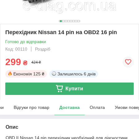
Перехідник Nissan 14 pin на OBD2 16 pin
Готово до відправки
Код: 00110
Роздріб
299
₴
424 ₴
Економія
125 ₴
Залишилось
6 днів
Купити
ки
Відгуки про товар
Доставка
Оплата
Умови пове
Опис
OBD II Nissan 14 pin перехідник необхідний для діагностики