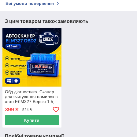
Всі умови повернення
З цим товаром також замовляють
Обд діагностика. Сканер
для зчитування помилок в
авто ЕЛМ327 Версія 1.5,
дві плати + оригінальний
399
₴
524 ₴
чіп pic18f25k
Купити
Подібні товари компанії