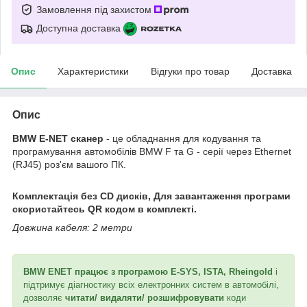
Замовлення під захистом
Доступна доставка
Опис
Характеристики
Відгуки про товар
Доставка
Опис
BMW E-NET сканер
- це обладнання для кодування та
програмування автомобілів BMW F та G - серії через Ethernet
(RJ45) роз'єм вашого ПК.
Комплектація без CD дисків, Для завантаження програми
скористайтесь QR кодом в комплекті.
Довжина кабеля: 2 метри
BMW ENET працює з програмою E-SYS, ISTA, Rheingold
і
підтримує діагностику всіх електронних систем в автомобілі,
дозволяє
читати/ видаляти/ розшифровувати
коди