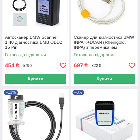
Автосканер BMW Scanner
Сканер для діагностики BMW
1.40 діагностика BМВ OBD2
INPA K+DCAN (Rheingold,
16 Pin
INPA) з перемикачем
Готово до відправки
Готово до відправки
454
697
₴
₴
579 ₴
822 ₴
Купити
Купити
–13%
–8%