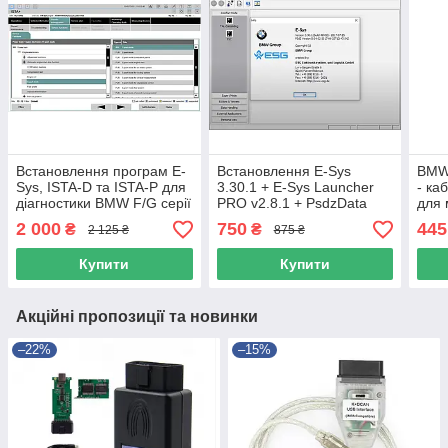
Встановлення програм E-
Встановлення E-Sys
BMW
Sys, ISTA-D та ISTA-P для
3.30.1 + E-Sys Launcher
- ка
діагностики BMW F/G серії
PRO v2.8.1 + PsdzData
для 
Full / lite для кабеля Enet
(10p
2 000
750
445
₴
₴
2 125 ₴
875 ₴
або icom
Купити
Купити
Акційні пропозиції та новинки
–22%
–15%