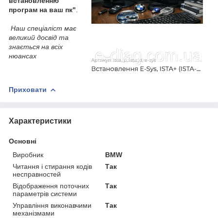
встановленню
програм на ваш пк"
.
Наш спеціаліст має
великий досвід та
знається на всіх
нюансах
Приховати
Характеристики
Основні
Виробник
BMW
Читання і стирання кодів
Так
несправностей
Відображення поточних
Так
параметрів системи
Управління виконавчими
Так
механізмами