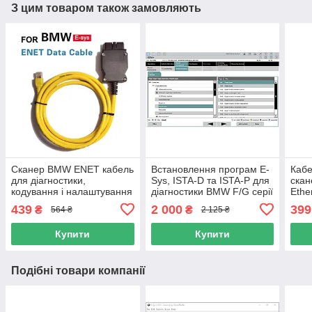
З цим товаром також замовляють
Сканер BMW ENET кабель
Встановлення програм E-
Каб
для діагностики,
Sys, ISTA-D та ISTA-P для
ска
кодування і налаштування
діагностики BMW F/G серії
Ethe
BMW F-series (ESYS,
сери
439
2 000
399
₴
₴
564 ₴
2 125 ₴
Ethernet, ICOM) енет
Купити
Купити
Подібні товари компанії