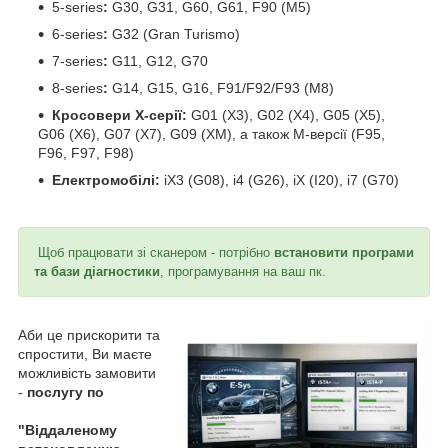
5-series
:
G30, G31, G60, G61, F90 (M5)
6-series
:
G32 (Gran Turismo)
7-series
:
G11, G12, G70
8-series
:
G14, G15, G16, F91/F92/F93 (M8)
Кросовери X-серії:
G01 (X3), G02 (X4), G05 (X5),
G06 (X6), G07 (X7), G09 (XM), а також M-версії (F95,
F96, F97, F98)
Електромобілі:
iX3 (G08), i4 (G26), iX (I20), i7 (G70)
Щоб працювати зі сканером - потрібно
встановити програми
та бази діагностики
, програмування на ваш пк.
Аби це прискорити та
спростити, Ви маєте
можливість замовити
-
послугу по
"Віддаленому