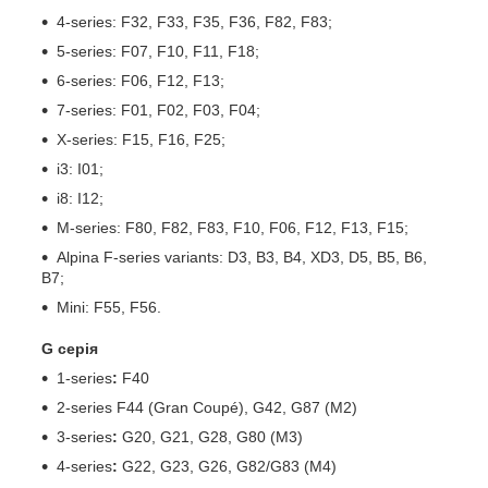
4-series: F32, F33, F35, F36, F82, F83;
5-series: F07, F10, F11, F18;
6-series: F06, F12, F13;
7-series: F01, F02, F03, F04;
X-series: F15, F16, F25;
i3: I01;
i8: I12;
M-series: F80, F82, F83, F10, F06, F12, F13, F15;
Alpina F-series variants: D3, B3, B4, XD3, D5, B5, B6,
B7;
Mini: F55, F56.
G серія
1-series
:
F40
2-series F44 (Gran Coupé), G42, G87 (M2)
3-series
:
G20, G21, G28, G80 (M3)
4-series
:
G22, G23, G26, G82/G83 (M4)