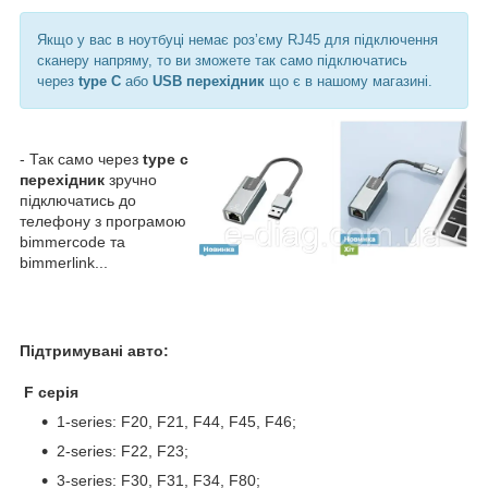
Якщо у вас в ноутбуці немає розʼєму RJ45 для підключення
сканеру напряму, то ви зможете так само підключатись
через
type С
або
USB перехідник
що є в нашому магазині.
- Так само через
type с
перехідник
зручно
підключатись до
телефону з програмою
bimmercode та
bimmerlink...
Підтримувані авто:
F серія
1-series: F20, F21, F44, F45, F46;
2-series: F22, F23;
3-series: F30, F31, F34, F80;