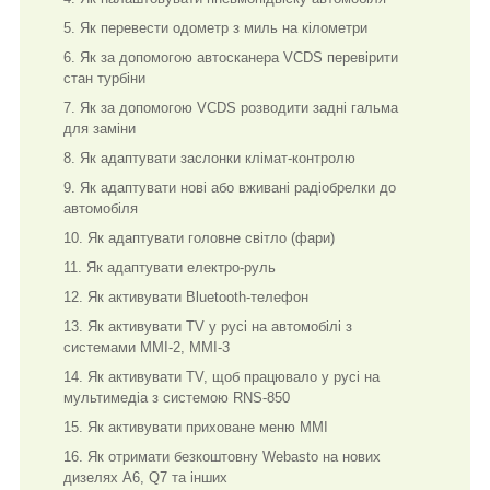
Як перевести одометр з миль на кілометри
Як за допомогою автосканера VCDS перевірити
стан турбіни
Як за допомогою VCDS розводити задні гальма
для заміни
Як адаптувати заслонки клімат-контролю
Як адаптувати нові або вживані радіобрелки до
автомобіля
Як адаптувати головне світло (фари)
Як адаптувати електро-руль
Як активувати Bluetooth-телефон
Як активувати TV у русі на автомобілі з
системами MMI-2, MMI-3
Як активувати TV, щоб працювало у русі на
мультимедіа з системою RNS-850
Як активувати приховане меню MMI
Як отримати безкоштовну Webasto на нових
дизелях A6, Q7 та інших