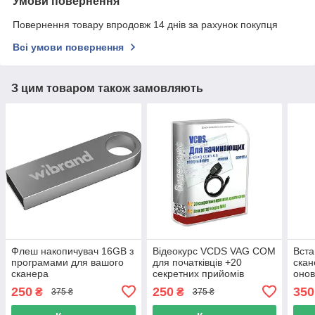
Умови повернення
Повернення товару впродовж 14 днів за рахунок покупця
Всі умови повернення
З цим товаром також замовляють
Флеш накопичувач 16GB з
Відеокурс VCDS VAG COM
Вста
програмами для вашого
для початківців +20
скан
сканера
секретних прийомів
онов
Дмитра Краснощокова
відн
250
250
350
₴
₴
375 ₴
375 ₴
(Збірники кодувань у
вася
ПОДАРУНОК)
Atm