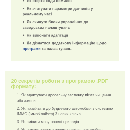
Як стерти коди помилок
Як зчитувати параметри датчиків у
реальному часі
Як скинути блоки управління до
заводських налаштувань
Як виконати адаптації
Де дізнатися додаткову інформацію щодо
програми
та налаштувань.
20 секретів роботи з програмою .PDF
формату:
Як адаптувати дросельну заслонку після чищення
або заміни
Як прив'язати до будь-якого автомобіля з системою
IMMO (іммобілайзер) 3 нових ключа
Як змінити мову панелі приладів
Як налаштовувати пневмопідвіску автомобіля