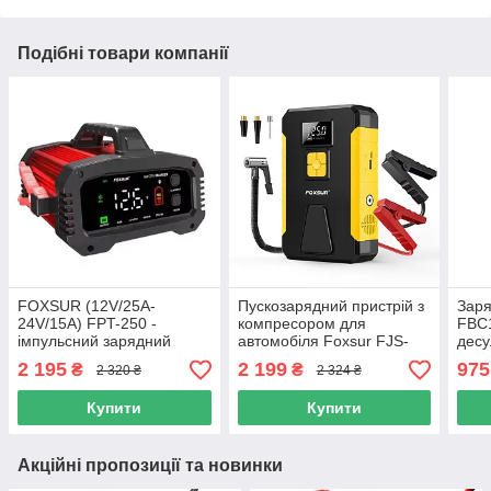
Подібні товари компанії
FOXSUR (12V/25A-
Пускозарядний пристрій з
Заря
24V/15A) FPT-250 -
компресором для
FBC1
імпульсний зарядний
автомобіля Foxsur FJS-
десу
пристрій, десульфатор,
950 800А 12В 2в1 +
140A
2 195
2 199
975
₴
₴
2 320 ₴
2 324 ₴
бустер
компрессор
Купити
Купити
Акційні пропозиції та новинки