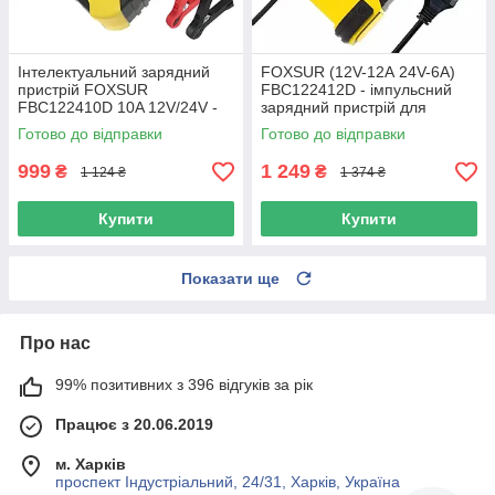
Інтелектуальний зарядний
FOXSUR (12V-12А 24V-6А)
пристрій FOXSUR
FBC122412D - імпульсний
FBC122410D 10A 12V/24V -
зарядний пристрій для
імпульсний зарядний
автомобільних аккумуляторів
Готово до відправки
Готово до відправки
пристрій, десульфатор
999
1 249
₴
₴
1 124 ₴
1 374 ₴
Купити
Купити
Показати ще
Про нас
99% позитивних з 396 відгуків за рік
Працює з 20.06.2019
м. Харків
проспект Індустріальний, 24/31, Харків, Україна