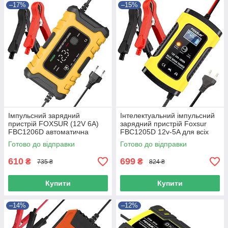
–17%
–15%
Імпульсний зарядний
Інтелектуальний імпульсний
пристрій FOXSUR (12V 6A)
зарядний пристрій Foxsur
FBC1206D автоматична
FBC1205D 12v-5A для всіх
зарядка для акумулятора
типів авто — і
Готово до відправки
Готово до відправки
мотоакумуляторів
610
699
₴
₴
735 ₴
824 ₴
Купити
Купити
–14%
–12%