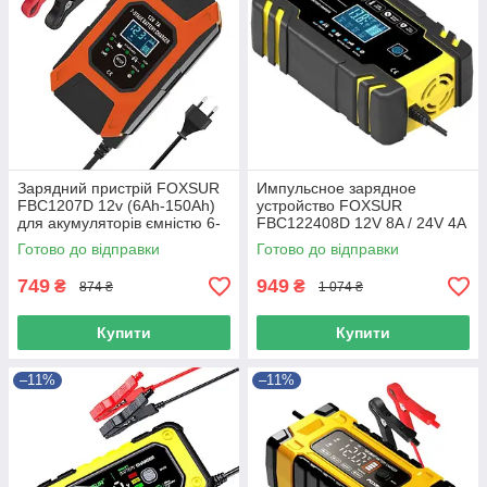
Зарядний пристрій FOXSUR
Импульсное зарядное
FBC1207D 12v (6Ah-150Ah)
устройство FOXSUR
для акумуляторів ємністю 6-
FBC122408D 12V 8A / 24V 4A
150Ah
с десульфатацией и
Готово до відправки
Готово до відправки
режимом восстановления
АКБ
749
949
₴
₴
874 ₴
1 074 ₴
Купити
Купити
–11%
–11%