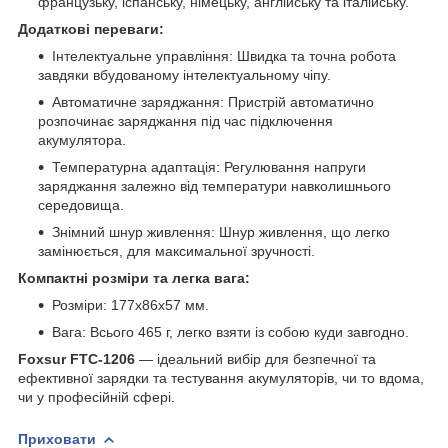
французьку, іспанську, німецьку, англійську та італійську.
Додаткові переваги:
Інтелектуальне управління: Швидка та точна робота
завдяки вбудованому інтелектуальному чіпу.
Автоматичне заряджання: Пристрій автоматично
розпочинає заряджання під час підключення
акумулятора.
Температурна адаптація: Регулювання напруги
заряджання залежно від температури навколишнього
середовища.
Знімний шнур живлення: Шнур живлення, що легко
замінюється, для максимальної зручності.
Компактні розміри та легка вага:
Розміри: 177x86x57 мм.
Вага: Всього 465 г, легко взяти із собою куди завгодно.
Foxsur FTC-1206
— ідеальний вибір для безпечної та
ефективної зарядки та тестування акумуляторів, чи то вдома,
чи у професійній сфері.
Приховати