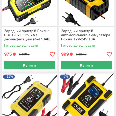
Зарядний пристрій Foxsur
Зарядний пристрій
FBC1207E 12V 7A з
автомобільного акумулятора
десульфатацією (4–140Ah)
Foxsur 12V-24V 10A
FBC122410E імпульсний
Готово до відправки
Готово до відправки
зарядний пристрій з РК-
дисплеєм
975
999
₴
₴
1 100 ₴
1 124 ₴
Купити
Купити
–11%
–9%