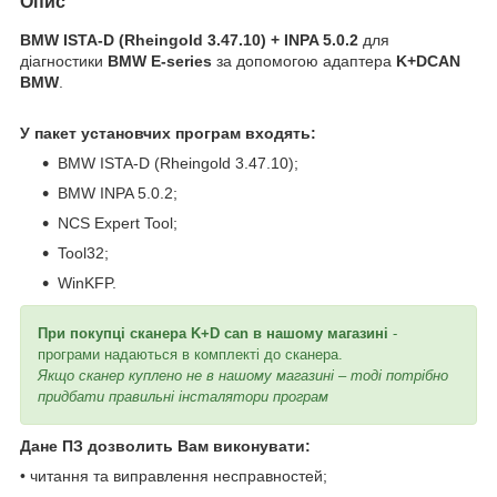
Опис
BMW ISTA-D (Rheingold 3.47.10) + INPA 5.0.2
для
діагностики
BMW E-series
за допомогою адаптера
K+DCAN
BMW
.
У пакет установчих програм входять:
BMW ISTA-D (Rheingold 3.47.10);
BMW INPA 5.0.2;
NCS Expert Tool;
Tool32;
WinKFP.
При покупці сканера K+D can в нашому магазині
-
програми надаються в комплекті до сканера.
Якщо сканер куплено не в нашому магазині – тоді потрібно
придбати правильні інсталятори програм
Дане ПЗ дозволить Вам виконувати:
•
читання та виправлення несправностей;