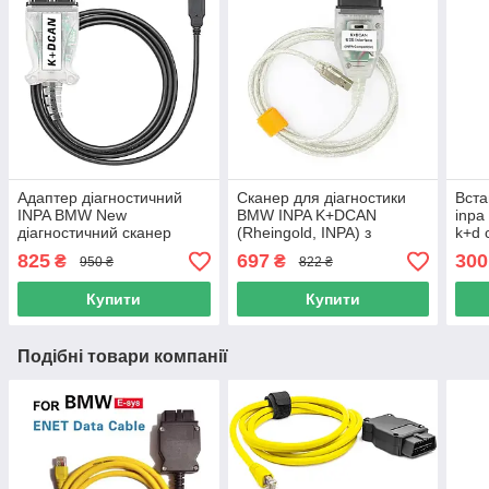
Адаптер діагностичний
Сканер для діагностики
Вста
INPA BMW New
BMW INPA K+DCAN
inpa
діагностичний сканер
(Rheingold, INPA) з
k+d 
K+DCAN з перемикачем
перемикачем
сері
825
697
300
₴
₴
950 ₴
822 ₴
(Rheingold, ISTA)
Купити
Купити
Подібні товари компанії