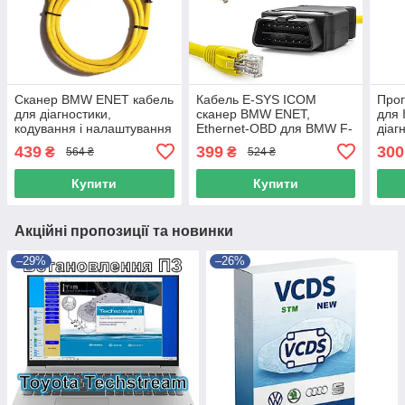
Сканер BMW ENET кабель
Кабель E-SYS ICOM
Прог
для діагностики,
сканер BMW ENET,
для
кодування і налаштування
Ethernet-OBD для BMW F-
діаг
BMW F-series (ESYS,
серия (без диску)
NCS 
439
399
300
₴
₴
564 ₴
524 ₴
Ethernet, ICOM) енет
Win
Купити
Купити
Акційні пропозиції та новинки
–29%
–26%