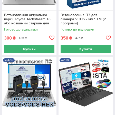
Встановлення актуальної
Встановлення ПЗ для
версії Toyota Techstream 18
сканера VCDS - чіп STM (2
або новіше чи старіше для
програми)
авто тойота лексус
Готово до відправки
Готово до відправки
300
350
₴
₴
425 ₴
475 ₴
Купити
Купити
–26%
–26%