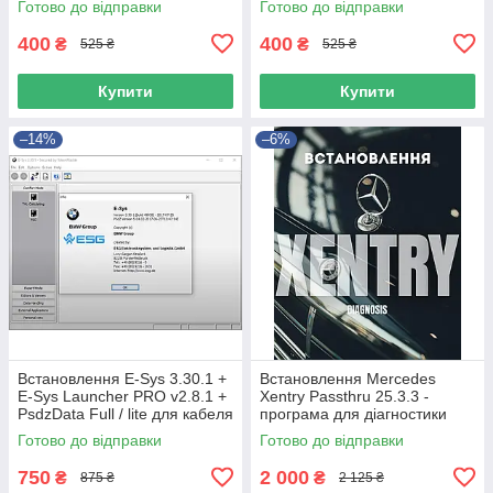
Готово до відправки
Готово до відправки
400
400
₴
₴
525 ₴
525 ₴
Купити
Купити
–14%
–6%
Встановлення E-Sys 3.30.1 +
Встановлення Mercedes
E-Sys Launcher PRO v2.8.1 +
Xentry Passthru 25.3.3 -
PsdzData Full / lite для кабеля
програма для діагностики
Enet або icom
автомобілів Mercedes-Benz
Готово до відправки
Готово до відправки
та Smart J2534
750
2 000
₴
₴
875 ₴
2 125 ₴