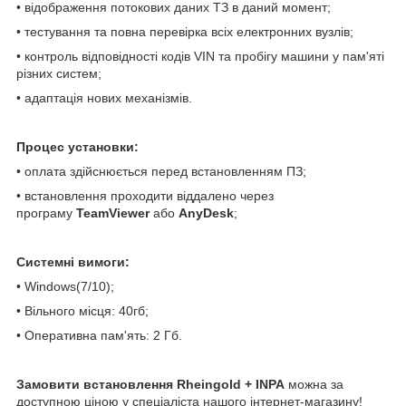
•
відображення потокових даних ТЗ в даний момент;
•
тестування та повна перевірка всіх електронних вузлів;
•
контроль відповідності кодів VIN та пробігу машини у пам'яті
різних систем;
•
адаптація нових механізмів.
Процес установки:
• оплата здійснюється перед встановленням ПЗ;
• встановлення проходити віддалено через
програму
TeamViewer
або
AnyDesk
;
Системні вимоги:
• Windows(7/10);
• Вільного місця: 40гб;
• Оперативна пам'ять: 2 Гб.
Замовити встановлення Rheingold + INPA
можна за
доступною ціною у спеціаліста нашого інтернет-магазину!