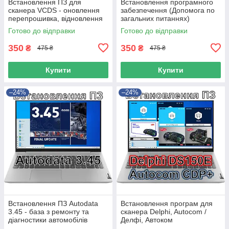
Встановлення ПЗ для
Встановлення програмного
сканера VCDS - оновлення
забезпечення (Допомога по
перепрошивка, відновлення
загальних питаннях)
сканера вцдс вася діагност
встановлення драйверів і тд
Готово до відправки
Готово до відправки
на чіпі Atmega 162
350
350
₴
₴
475 ₴
475 ₴
Купити
Купити
–24%
–24%
Встановлення ПЗ Autodata
Встановлення програм для
3.45 - база з ремонту та
сканера Delphi, Autocom /
діагностики автомобілів
Делфі, Автоком