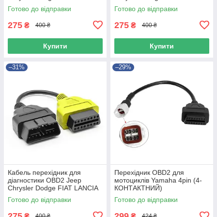
Червоний 1 шт.
Сірий 1 шт.
Готово до відправки
Готово до відправки
275
275
₴
₴
400 ₴
400 ₴
Купити
Купити
–31%
–29%
Кабель перехідник для
Перехідник OBD2 для
діагностики OBD2 Jeep
мотоциклів Yamaha 4pin (4-
Chrysler Dodge FIAT LANCIA
КОНТАКТНИЙ)
Жовтий 1 шт.
Готово до відправки
Готово до відправки
275
299
₴
₴
400 ₴
424 ₴