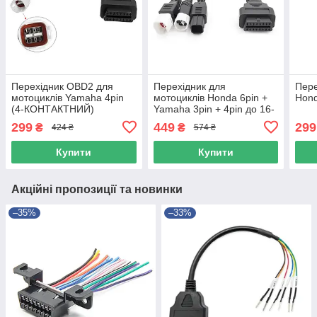
Перехідник OBD2 для
Перехідник для
Пере
мотоциклів Yamaha 4pin
мотоциклів Honda 6pin +
Hond
(4-КОНТАКТНИЙ)
Yamaha 3pin + 4pin до 16-
контактного
299
449
299
₴
₴
424 ₴
574 ₴
Купити
Купити
Акційні пропозиції та новинки
–35%
–33%