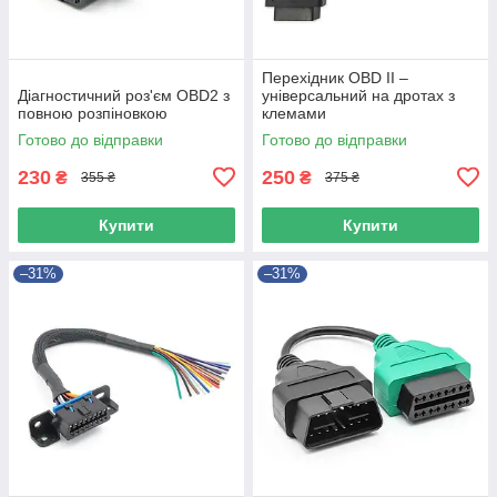
Перехідник OBD II –
Діагностичний роз'єм OBD2 з
універсальний на дротах з
повною розпіновкою
клемами
Готово до відправки
Готово до відправки
230
250
₴
₴
355 ₴
375 ₴
Купити
Купити
–31%
–31%