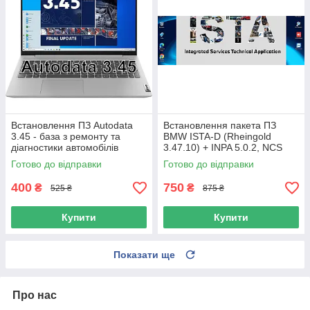
Встановлення ПЗ Autodata
Встановлення пакета ПЗ
3.45 - база з ремонту та
BMW ISTA-D (Rheingold
діагностики автомобілів
3.47.10) + INPA 5.0.2, NCS
Expert для діагностики BMW
Готово до відправки
Готово до відправки
E-series
400
750
₴
₴
525 ₴
875 ₴
Купити
Купити
Показати ще
Про нас