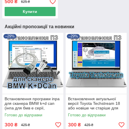
500
₴
625 ₴
Купити
Акційні пропозиції та новинки
–29%
–29%
Встановлення програми inpa
Встановлення актуальної
для сканера BMW k+d can
версії Toyota Techstream 18
(інпа для бмв е серії,
або новіше чи старіше для
реінгольд)
авто тойота лексус
Готово до відправки
Готово до відправки
300
300
₴
₴
425 ₴
425 ₴