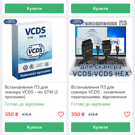
Купити
Купити
–26%
–26%
Встановлення ПЗ для
Встановлення ПЗ для
сканера VCDS - чіп STM (2
сканера VCDS - оновлення
програми)
перепрошивка, відновлення
сканера вцдс вася діагност
Готово до відправки
Готово до відправки
на чіпі Atmega 162
350
350
₴
₴
475 ₴
475 ₴
Купити
Купити