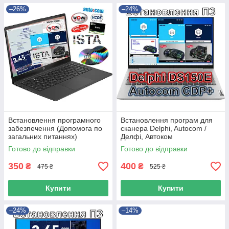
–26%
–24%
Встановлення програмного
Встановлення програм для
забезпечення (Допомога по
сканера Delphi, Autocom /
загальних питаннях)
Делфі, Автоком
встановлення драйверів і тд
Готово до відправки
Готово до відправки
350
400
₴
₴
475 ₴
525 ₴
Купити
Купити
–24%
–14%