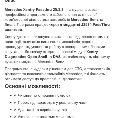
Опис
Mercedes Xentry Passthru 25.3.3
— актуальна версія
професійного програмного забезпечення для повної
комп'ютерної діагностики автомобілів
Mercedes-Benz
та
Smart. Програма працює через
стандартні J2534 PassThru
адаптери
.
Xentry дозволяє виконувати читання та видалення помилок,
адаптації, активацію виконавчих механізмів, сервісні
процедури, кодування та роботу з електронними блоками
керування. До складу входять оновлені модулі
Xentry
Diagnostics Open Shell
та
DAS
, які забезпечують підтримку
сучасних моделей Mercedes-Benz.
Програма стане чудовим рішенням для СТО, автоелектриків,
діагностів та власників автомобілів Mercedes, які бажають
отримати доступ до професійної діагностики.
Основні можливості:
✔ Читання та стирання помилок
✔ Перегляд параметрів у реальному часі
✔ Адаптації та сервісні функції
✔ Активація виконавчих механізмів