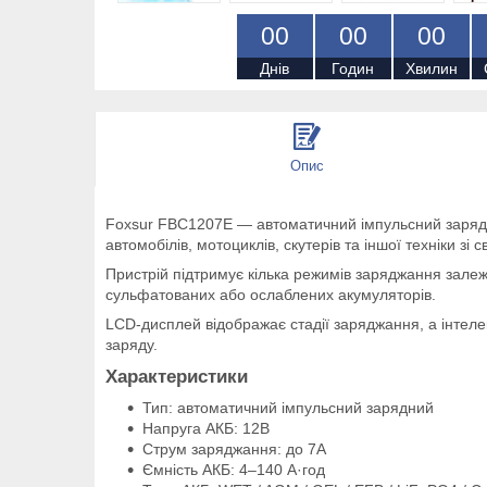
0
0
0
0
0
0
Днів
Годин
Хвилин
Опис
Foxsur FBC1207E — автоматичний імпульсний зарядни
автомобілів, мотоциклів, скутерів та іншої техніки з
Пристрій підтримує кілька режимів заряджання залежн
сульфатованих або ослаблених акумуляторів.
LCD-дисплей відображає стадії заряджання, а інтел
заряду.
Характеристики
Тип: автоматичний імпульсний зарядний
Напруга АКБ: 12В
Струм заряджання: до 7A
Ємність АКБ: 4–140 А·год