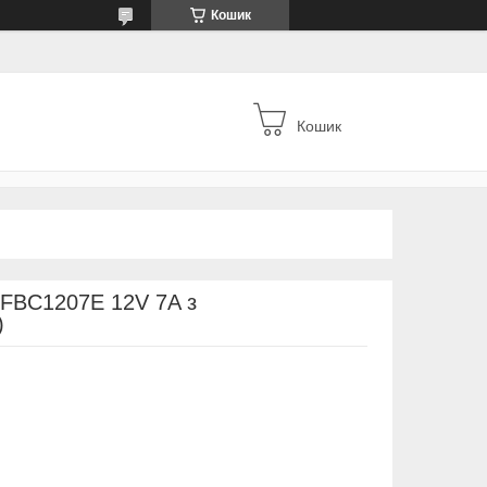
Кошик
Кошик
 FBC1207E 12V 7A з
)