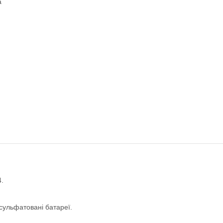
a
.
 сульфатовані батареї.