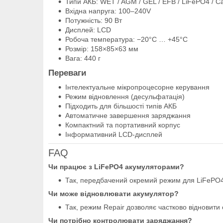
Типи АКБ: WET / AGM / GEL / EFB / LiFePO4 / C
Вхідна напруга: 100–240V
Потужність: 90 Вт
Дисплей: LCD
Робоча температура: −20°C … +45°C
Розмір: 158×85×63 мм
Вага: 440 г
Переваги
Інтелектуальне мікропроцесорне керування
Режим відновлення (десульфатація)
Підходить для більшості типів АКБ
Автоматичне завершення заряджання
Компактний та портативний корпус
Інформативний LCD-дисплей
FAQ
Чи працює з LiFePO4 акумуляторами?
Так, передбачений окремий режим для LiFePO4
Чи може відновлювати акумулятор?
Так, режим Repair дозволяє частково відновити
Чи потрібно контролювати заряджання?