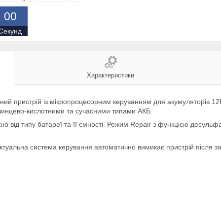
0
0
Секунд
Характеристики
й пристрій із мікропроцесорним керуванням для акумуляторів 12В
і свинцево-кислотними та сучасними типами АКБ.
о від типу батареї та її ємності. Режим Repair з функцією десульфа
ектуальна система керування автоматично вимикає пристрій після 