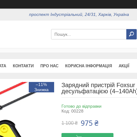
проспект Індустріальний, 24/31, Харків, Україна
АТА
КОНТАКТИ
ПРО НАС
КОРИСНА ІНФОРМАЦІЯ
АКЦІЇ
Зарядний пристрій Foxsur
–11%
десульфатацією (4–140Ah
Готово до відправки
Код:
00228
975 ₴
1 100 ₴