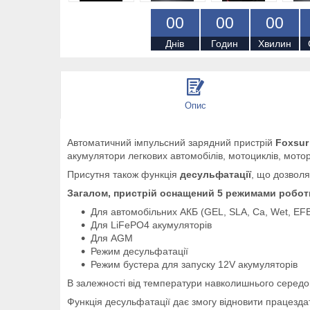
0
0
0
0
0
0
Днів
Годин
Хвилин
Опис
Автоматичний імпульсний зарядний пристрій
Foxsur
акумулятори легкових автомобілів, мотоциклів, моторн
Присутня також функція
десульфатації
, що дозволя
Загалом, пристрій оснащений 5 режимами робот
Для автомобільних АКБ (GEL, SLA, Ca, Wet, EF
Для LiFePO4 акумуляторів
Для AGM
Режим десульфатації
Режим бустера для запуску 12V акумуляторів
В залежності від температури навколишнього середо
Функція десульфатації дає змогу відновити працезда