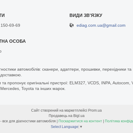
ediag.com.ua@gmail.com
 150-69-69
р
гностики автомобілів: сканери, адаптери, прошивки, перехідники т
 доставкою.
а пропонує оригінальні пристрої: ELM327, VCDS, INPA, Autocom, Vg
 Mercedes, Toyota та інших марок.
Сайт створений на маркетплейсі
Prom.ua
Продавець на Bigl.ua
Easy Diag - все для діагностики автомобіля |
Поскаржитися на контент
|
Політика конфід
Select Language
▼