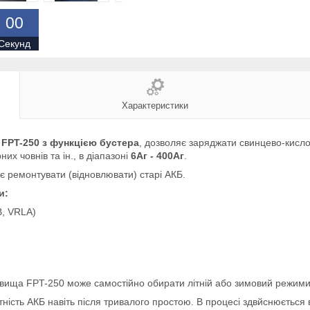
0
0
Секунд
Характеристики
 FPT-250
з функцією бустера
, дозволяє заряджати свинцево-кислот
их човнів та ін., в діапазоні
6Аг - 400А
г
.
є ремонтувати (відновлювати) старі АКБ.
и:
B, VRLA)
вища FPT-250 може самостійно обирати літній або зимовий режими р
тність АКБ навіть після тривалого простою. В процесі здвйснюється