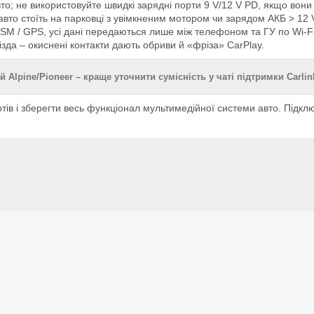
то; не використовуйте швидкі зарядні порти 9 V/12 V PD, якщо вони
 авто стоїть на парковці з увімкненим мотором чи зарядом АКБ > 12
SM / GPS, усі дані передаються лише між телефоном та ГУ по Wi-Fi 
ізда – окиснені контакти дають обриви й «фріза» CarPlay.
й Alpine/Pioneer – краще уточнити сумісність у чаті підтримки Carlin
отів і зберегти весь функціонал мультимедійної системи авто. Підк