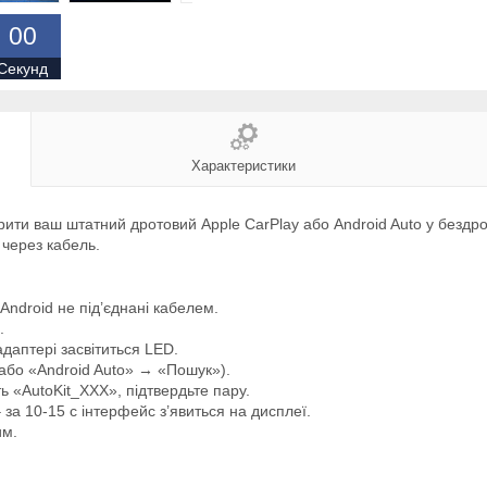
0
0
Секунд
Характеристики
рити ваш штатний дротовий Apple CarPlay або Android Auto у бездро
 через кабель.
ndroid не під’єднані кабелем.
.
даптері засвітиться LED.
(або «Android Auto» → «Пошук»).
ть «AutoKit_XXX», підтвердьте пару.
 за 10-15 с інтерфейс з’явиться на дисплеї.
им.