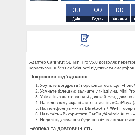
0
0
0
0
0
0
Днів
Годин
Хвилин
Опис
Адаптер
CarlinKit
SE Mini Pro v5.0 дозволяє перетво
користування без необхідності підключати смартфон
Покрокове під’єднання
Усуньте всі дроти:
переконайтеся, що iPhone/A
Усуньте флешки:
залиште у гнізді лиш Mini Pro
Увімкніть запалювання й дочекайтеся, доки на а
На головному екрані авто натисніть «CarPlay» 
На телефоні увімкніть
Bluetooth + Wi-Fi
, обері
Натисніть «Використати CarPlay/Android Auto» –
Надалі підключення буде повністю автоматичн
Безпека та довговічність