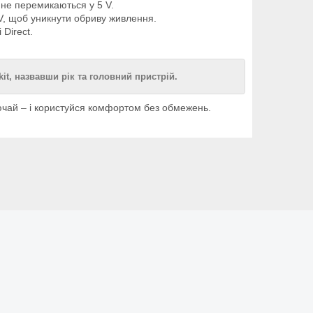
 не перемикаються у 5 V.
 V, щоб уникнути обриву живлення.
Direct.
kit, назвавши рік та головний пристрій.
лючай – і користуйся комфортом без обмежень.