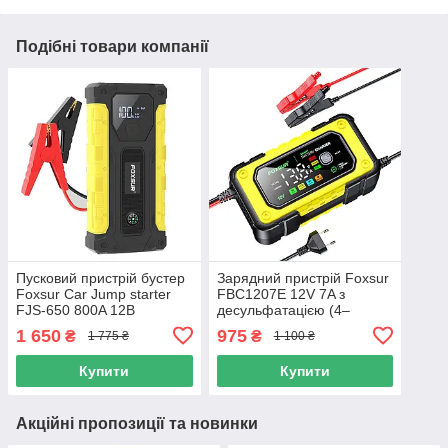
Подібні товари компанії
Пусковий пристрій бустер
Зарядний пристрій Foxsur
Foxsur Car Jump starter
FBC1207E 12V 7A з
FJS-650 800A 12В
десульфатацією (4–
140Ah)
1 650
975
₴
₴
1 775 ₴
1 100 ₴
Купити
Купити
Акційні пропозиції та новинки