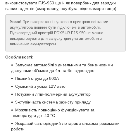
використовувати FJS-950 ще й як повербанк для зарядки
ваших гаджетів (смартфону, ноутбука, відеокамери тощо).
Увага!
При використанні пускового пристрою всі клеми
акумулятора повинні бути підключені в автомобілі.
Пускозарядний пристрій FOXSUR FJS-950 не можна
використовувати для запуску двигуна автомобіля з
вимкненим акумулятором.
Особливості:
Запускає автомобілі з дизельними та бензиновими
двигунами об'ємом до 4л. та 6л. відповідно
Піковий струм до 800А
Сумісний з усіма 12V авто
Потужний літій-полімерний акумулятор
9-ступінчаста система захисту приладу
Можливість повноцінно функціонувати за
температури до -40 °C
Яскравий світлодіодний ліхтарик з кількома режимами
роботи