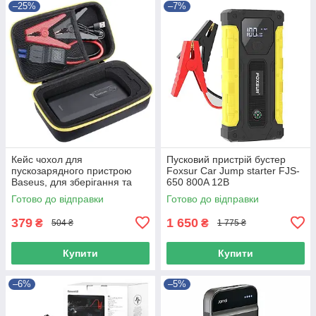
–25%
–7%
Кейс чохол для
Пусковий пристрій бустер
пускозарядного пристрою
Foxsur Car Jump starter FJS-
Baseus, для зберігання та
650 800A 12В
перевезення в автомобілі,
Готово до відправки
Готово до відправки
жовтий/чорний
379
1 650
₴
₴
504 ₴
1 775 ₴
Купити
Купити
–6%
–5%