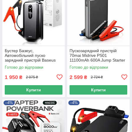
Бустер Базеус,
Пускозарядний пристрій
Автомобільний пуско
70mai Midrive PS01
зарядний пристрій Baseus
11100mAh 600A Jump Starter
Super Energy Air Car Jump
Готово до відправки
Готово до відправки
Starter 10 000 mAh Black
1 950
2 599
₴
₴
2 075 ₴
2 724 ₴
Купити
Купити
–4%
–4%