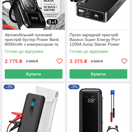
Автомобільний пусковий
Пуско-зарядний пристрій
пристрій бустер Power Bank
Baseus Super Energy Pro+
8000mAh з компресором та
1200A Jump Starter Power
ліхтарем HOCO QS6 Чорний
Bank
Готово до відправки
Готово до відправки
2 775
3 375
₴
₴
2 900 ₴
3 500 ₴
Купити
Купити
–3%
–3%