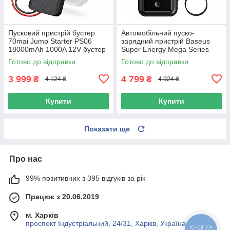
Пусковий пристрій бустер
Автомобільний пуско-
70mai Jump Starter PS06
зарядний пристрій Baseus
18000mAh 1000A 12V бустер
Super Energy Mega Series
для авто
Supercapacitor Car Jump
Готово до відправки
Готово до відправки
Starter 3000A Twilight Grey
3 999
4 799
₴
₴
4 124 ₴
4 924 ₴
Купити
Купити
Показати ще
Про нас
99% позитивних з 395 відгуків за рік
Працює з 20.06.2019
м. Харків
проспект Індустріальний, 24/31, Харків, Україна
КНОПКА