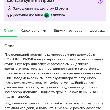
Що таке купити з Пром?
Замовлення під захистом
Доступна доставка
Опис
Характеристики
Відгуки про товар
Доставка
Опис
Пускозарядний пристрій з компресором для автомобіля
FOXSUR FJS-950
– це універсальний пристрій, який поєднує
функції бустера для запуску автомобільних двигунів,
зарядного пристрою для портативної техніки (смартфонів,
планшетів та інших гаджетів) і компресора для накачування
шин. Завдяки високій ємності акумулятора та потужному
пусковому струму, пристрій забезпечує надійний запуск
двигуна навіть у складних умовах. Вбудований цифровий
компресор дозволяє швидко та зручно накачати шини та інші
надувні вироби.
Вбудований яскравий ліхтарик забезпечує комфортну роботу
в темний час доби, а наявність USB 5V/1A роз'єму дозволяє