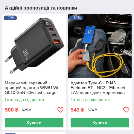
Акційні пропозиції та новинки
–20%
–19%
Мережевий зарядний
Адаптер Type-C - RJ45
пристрій адаптер WIWU Wi-
Earldom ET - NC2 - Ethernet
G010 GaN 30w fast charger
LAN перехідник мереживна
Black
карта 100 Мбіт/с (12 см)
Готово до відправки
Готово до відправки
500
549
₴
₴
625 ₴
674 ₴
Купити
Купити