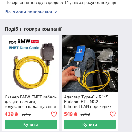
Повернення товару впродовж 14 днів за рахунок покупця
Всі умови повернення
Подібні товари компанії
Сканер BMW ENET кабель
Адаптер Type-C - RJ45
для діагностики,
Earldom ET - NC2 -
кодування і налаштування
Ethernet LAN перехідник
BMW F-series (ESYS,
мереживна карта 100
439
549
₴
₴
564 ₴
674 ₴
Ethernet, ICOM) енет
Мбіт/с (12 см)
Купити
Купити