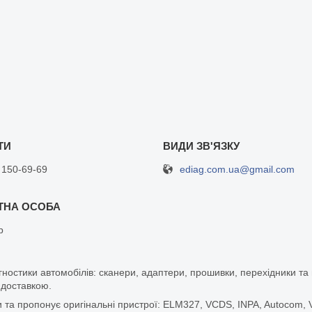
ediag.com.ua@gmail.com
 150-69-69
р
гностики автомобілів: сканери, адаптери, прошивки, перехідники т
 доставкою.
а пропонує оригінальні пристрої: ELM327, VCDS, INPA, Autocom, Vg