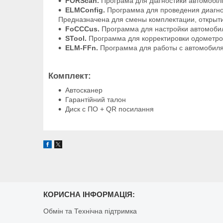
FORScan.
Програма для діагностики автомобілів
ELMConfig.
Программа для проведения диагнос
Предназначена для смены комплектации, открыт
FoCCCus.
Программа для настройки автомоб
STool.
Программа для корректировки одометро
ELM-FFn.
Программа для работы с автомоби
Комплект
:
Автосканер
Гарантійний талон
Диск с ПО + QR посилання
КОРИСНА ІНФОРМАЦІЯ:
Обмін та Технічна підтримка