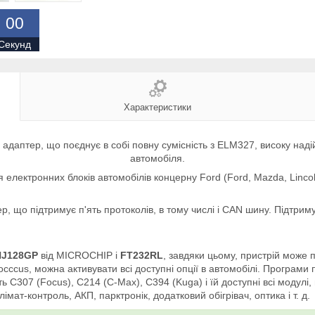
0
0
Секунд
Характеристики
адаптер, що поєднує в собі повну сумісність з ELM327, високу наді
автомобіля.
 електронних блоків автомобілів концерну Ford (Ford, Mazda, Linco
р, що підтримує п'ять протоколів, в тому числі і CAN шину. Підтри
HJ128GP
від MICROCHIP і
FT232RL
, завдяки цьому, пристрій може 
cccus, можна активувати всі доступні опції в автомобілі. Програми
307 (Focus), C214 (C-Max), C394 (Kuga) і їй доступні всі модулі, 
клімат-контроль, АКП, парктронік, додатковий обігрівач, оптика і т. д.