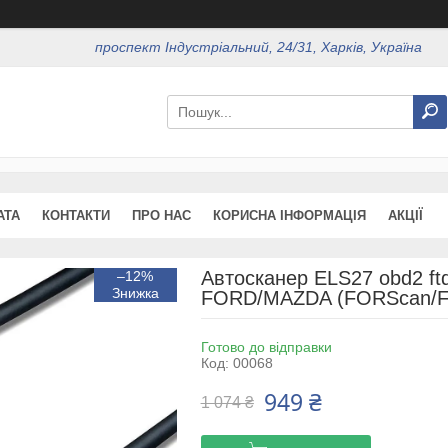
проспект Індустріальний, 24/31, Харків, Україна
АТА
КОНТАКТИ
ПРО НАС
КОРИСНА ІНФОРМАЦІЯ
АКЦІЇ
Автосканер ELS27 obd2 ftd
–12%
FORD/MAZDA (FORScan/F
Готово до відправки
Код:
00068
949 ₴
1 074 ₴