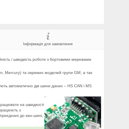
Інформація для замовлення
йність і швидкість роботи з бортовими мережами
ln, Mercury) та окремих моделей групи GM, а так
мують автоматично дві шини даних – HS CAN і MS
працювати на швидкості
 працюють з
приєднані до кан-шині,