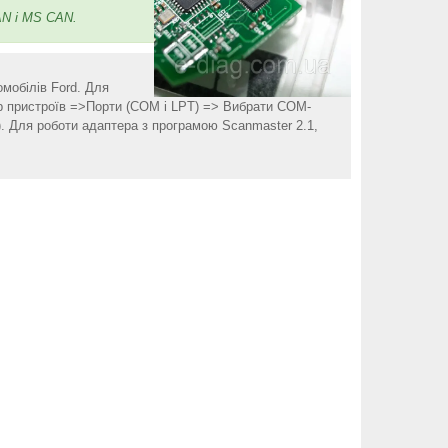
N і MS CAN.
омобілів Ford. Для
ер пристроїв =>Порти (COM і LPT) => Вибрати COM-
. Для роботи адаптера з програмою Scanmaster 2.1,