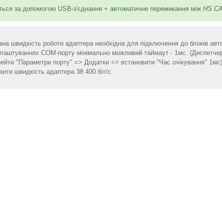
ається за допомогою USB-з'єднання + автоматичне перемикання між
HS CA
дана швидкість роботи адаптера необхідна для підключення до блоків авт
налаштуваннях COM-порту мінімально можливий таймаут - 1мс. (Диспетч
рейти "Параметри порту" => Додатки => встановити "Час очікування" 1мс)
ити швидкість адаптера 38 400 біт/с.