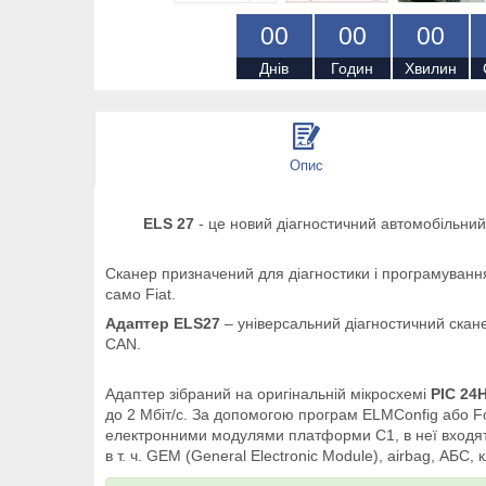
0
0
0
0
0
0
Днів
Годин
Хвилин
Опис
ELS 27
- це новий діагностичний автомобільний 
Сканер призначений для діагностики і програмування
само Fiat.
Адаптер ELS27
– універсальний діагностичний скане
CAN.
Адаптер зібраний на оригінальній мікросхемі
PIC 24
до 2 Мбіт/с. За допомогою програм ELMConfig або Fo
електронними модулями платформи C1, в неї входять С
в т. ч. GEM (General Electronic Module), airbag, АБС, 