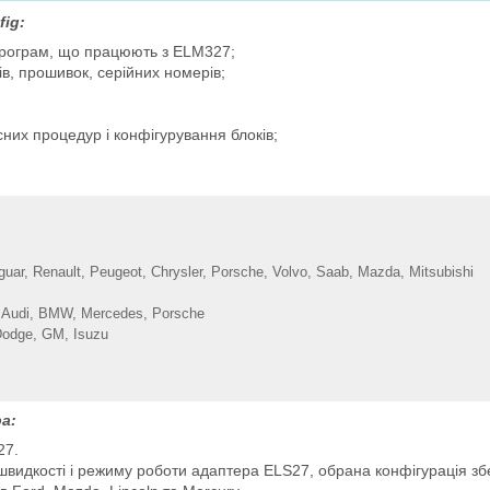
ig:
програм, що працюють з ELM327;
ів, прошивок, серійних номерів;
сних процедур і конфігурування блоків;
uar, Renault, Peugeot, Chrysler, Porsche, Volvo, Saab, Mazda, Mitsubishi
a, Audi, BMW, Mercedes, Porsche
 Dodge, GM, Isuzu
а:
27.
идкості і режиму роботи адаптера ELS27, обрана конфігурація збе