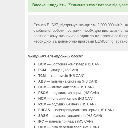
Висока швидкість
. З'єднання з комп'ютером відбув
Сканер ELS27, підтримує швидкість 2 000 000 біт/c, 
стабільної роботи програми, необхідно виставити в 
порт на якому визначився адаптер => властивості пе
необхідно, за допомогою програми ELMConfig, встанов
Підтримка електронних блоків:
BCM
— бортовий комп'ютер (HS CAN)
PCM
— двигун (HS CAN)
TCM
— трансмісія (HS CAN)
ABS
— гальмівна система (HS CAN)
CCM
— клімат контроль (HS CAN)
PSCM
— підсилювач керма (HS CAN)
HCM
— головний світло (HS CAN)
RCM
— подушки безпеки (HS CAN)
EHPAS
— електропідсилювач керма (HS CAN)
SASM
— рульове управління (HS CAN)
IPC
— панель приладів (MS CAN)
DDM
— ліва передня двері (MS CAN)