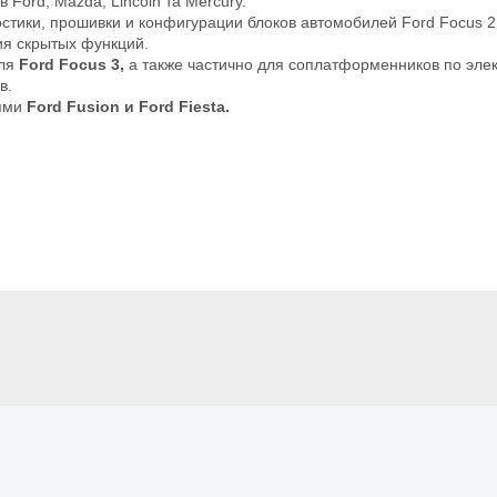
 Ford, Mazda, Lincoln та Mercury.
тики, прошивки и конфигурации блоков автомобилей Ford Focus 2,
ия скрытых функций.
иля
Ford Focus 3,
а также частично для соплатформенников по эле
в.
лями
Ford Fusion и Ford Fiesta.