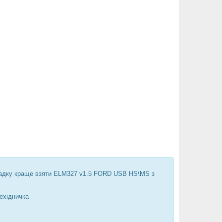
випадку краще взяти ELM327 v1.5 FORD USB HS\MS з
ехідничка