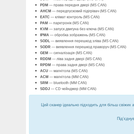
PDM
— права передня двері (MS CAN)
AHCM
— передпусковий підігрівач (MS CAN)
EATC
— клімат контроль (MS CAN)
PAM
— парктронік (MS CAN)
KVM
— запуск двигуна без ключа (MS CAN)
IPMA
— обробка зображень (MS CAN)
SODL
— виявлення перешкод зліва (MS CAN)
SODR
— виявлення перешкод праворуч (MS CAN)
GEM
— сигналізація (MS CAN)
RDDM
— ліва задня двері (MS CAN)
RPDM
— права задня двері (MS CAN)
ACU
— магнітола (MS CAN)
ACM
— магнітола (MM CAN)
SRM
— bluetooth (MM CAN)
SDDJ
— CD чейнджер (MM CAN)
Цей сканер ідеально підходить для більш свіжих 
Підʼєдну