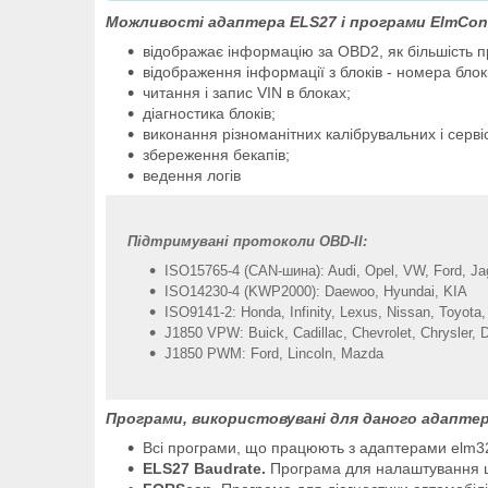
Можливості адаптера ELS27 і програми ElmConf
відображає інформацію за OBD2, як більшість 
відображення інформації з блоків - номера блок
читання і запис VIN в блоках;
діагностика блоків;
виконання різноманітних калібрувальних і серві
збереження бекапів;
ведення логів
Підтримувані протоколи OBD-II:
ISO15765-4 (CAN-шина): Audi, Opel, VW, Ford, Jag
ISO14230-4 (KWP2000): Daewoo, Hyundai, KIA
ISO9141-2: Honda, Infinity, Lexus, Nissan, Toyot
J1850 VPW: Buick, Cadillac, Chevrolet, Chrysler,
J1850 PWM: Ford, Lincoln, Mazda
Програми, використовувані для даного адаптер
Всі програми, що працюють з адаптерами elm3
ELS27 Baudrate.
Програма для налаштування шв